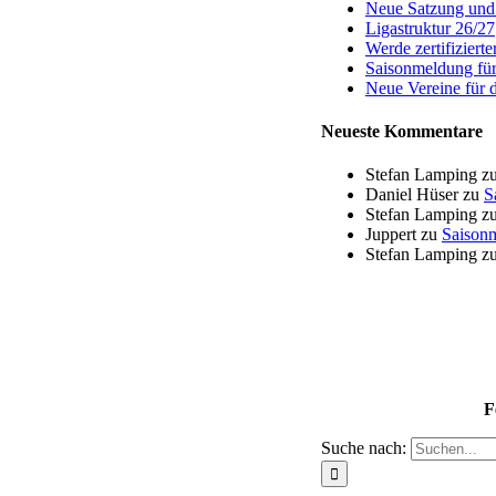
Neue Satzung un
Ligastruktur 26/27
Werde zertifizier
Saisonmeldung für
Neue Vereine für 
Neueste Kommentare
Stefan Lamping
z
Daniel Hüser
zu
S
Stefan Lamping
z
Juppert
zu
Saisonm
Stefan Lamping
z
F
Suche nach: