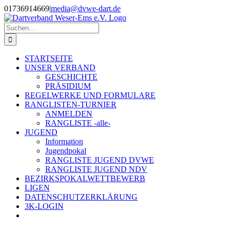
Zum
01736914669
|
media@dvwe-dart.de
Inhalt
springen
Suche
nach:
STARTSEITE
UNSER VERBAND
GESCHICHTE
PRÄSIDIUM
REGELWERKE UND FORMULARE
RANGLISTEN-TURNIER
ANMELDEN
RANGLISTE -alle-
JUGEND
Information
Jugendpokal
RANGLISTE JUGEND DVWE
RANGLISTE JUGEND NDV
BEZIRKSPOKALWETTBEWERB
LIGEN
DATENSCHUTZERKLÄRUNG
3K-LOGIN