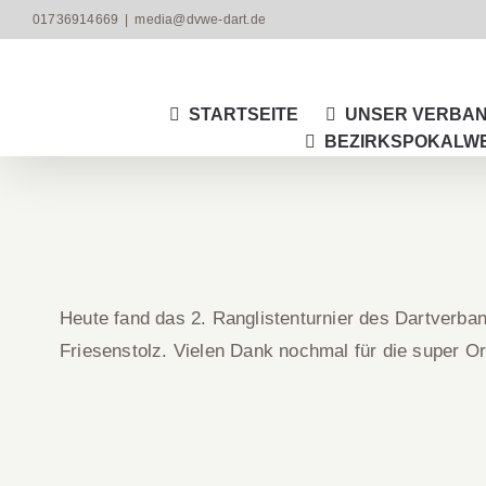
Zum
01736914669
|
media@dvwe-dart.de
Inhalt
springen
STARTSEITE
UNSER VERBA
BEZIRKSPOKALW
Heute fand das 2. Ranglistenturnier des Dartverba
Friesenstolz. Vielen Dank nochmal für die super Org