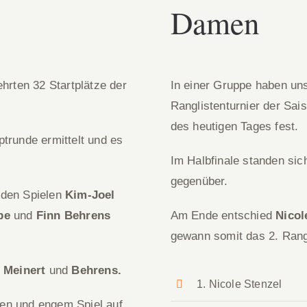
Damen
hrten 32 Startplätze der
In einer Gruppe haben uns
Ranglistenturnier der Sa
des heutigen Tages fest.
trunde ermittelt und es
Im Halbfinale standen si
gegenüber.
nden Spielen
Kim-Joel
be
und
Finn Behrens
Am Ende entschied
Nicol
gewann somit das 2. Rangl
n
Meinert
und
Behrens.
1. Nicole Stenzel
en und engem Spiel auf