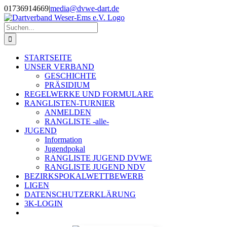
Zum
01736914669
|
media@dvwe-dart.de
Inhalt
springen
Suche
nach:
STARTSEITE
UNSER VERBAND
GESCHICHTE
PRÄSIDIUM
REGELWERKE UND FORMULARE
RANGLISTEN-TURNIER
ANMELDEN
RANGLISTE -alle-
JUGEND
Information
Jugendpokal
RANGLISTE JUGEND DVWE
RANGLISTE JUGEND NDV
BEZIRKSPOKALWETTBEWERB
LIGEN
DATENSCHUTZERKLÄRUNG
3K-LOGIN