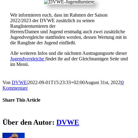
Wir informieren euch, dass im Rahmen der Saison
2022/2023 der DVWE zusätzlich zu seinen
Ranglistenturnieren der
Herren/Damen und Jugend erstmalig auch zwei zusätzliche
Jugendvergleiche stattfinden werden, dessen Wertung mit in
die Rangliste der Jugend einfließt.
Alle weiteren Infos und die nächsten Austragungsorte dieser
Jugendvergleiche
findet ihr auf der Gleichnamigen Seite und
im Menü.
Von
DVWE
|
2022-09-01T15:23:33+02:00
August 31st, 2022
|
0
Kommentare
Share This Article
Facebook
Twitter
Reddit
LinkedIn
WhatsApp
Pinterest
Vk
E-
Mail
Über den Autor:
DVWE