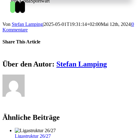
Jens Goda
Sportwart
Von
Stefan Lamping
|
2025-05-01T19:31:14+02:00
Mai 12th, 2024
|
0
Kommentare
Share This Article
Facebook
Twitter
Reddit
LinkedIn
WhatsApp
Pinterest
Vk
E-
Mail
Über den Autor:
Stefan Lamping
Ähnliche Beiträge
Ligastruktur 26/27