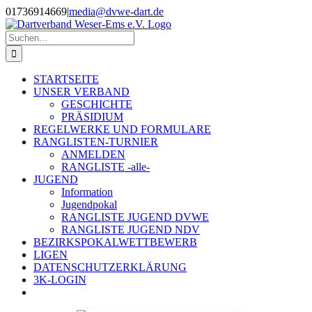
Zum
01736914669
|
media@dvwe-dart.de
Inhalt
springen
Suche
nach:
STARTSEITE
UNSER VERBAND
GESCHICHTE
PRÄSIDIUM
REGELWERKE UND FORMULARE
RANGLISTEN-TURNIER
ANMELDEN
RANGLISTE -alle-
JUGEND
Information
Jugendpokal
RANGLISTE JUGEND DVWE
RANGLISTE JUGEND NDV
BEZIRKSPOKALWETTBEWERB
LIGEN
DATENSCHUTZERKLÄRUNG
3K-LOGIN